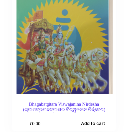
Bhagabatgitara Viswajanina Nirdesha
(ଶ୍ରୀମଦ୍‌ଭଗବଦ୍‌ଗୀତାର ବିଶ୍ୱଜନୀନ ନିର୍ଦ୍ଦେଶ)
Add to cart
₹
0.00