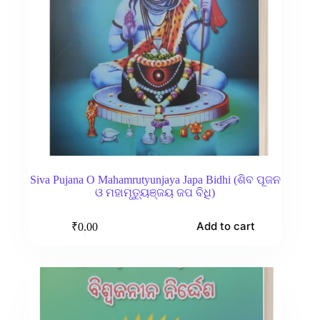
Siva Pujana O Mahamrutyunjaya Japa Bidhi (ଶିବ ପୂଜନ
ଓ ମହାମୃତ୍ୟୁଞ୍ଜୟ ଜପ ବିଧି)
Add to cart
₹
0.00