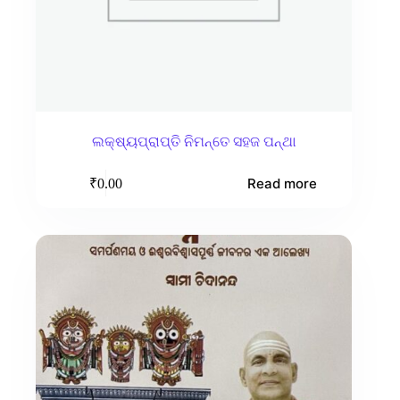
ଲକ୍ଷ୍ୟପ୍ରାପ୍ତି ନିମନ୍ତେ ସହଜ ପନ୍ଥା
Read more
₹
0.00