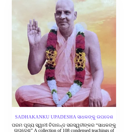
SADHAKANKU UPADESHA ସାଧକଙ୍କୁ ଉପଦେଶ
ପରମ ପୂଜ୍ୟ ସ୍ୱାମୀ ଚିଦାନନ୍ଦ ସରସ୍ୱତୀଙ୍କର “ସାଧକଙ୍କୁ
ଉପଦେଶ” A collection of 108 condensed teachings of