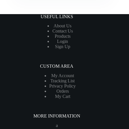
USEFUL LINKS
About Us
Contact Us
Products
Login
Sign Up
CUSTOM AREA
My Account
Tracking List
Privacy Policy
Orders
My Cart
MORE INFORMATION
a