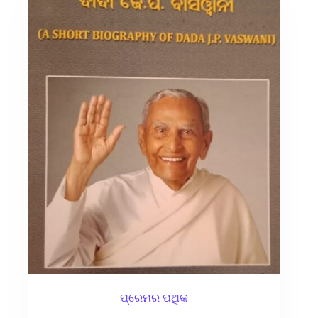
ପ୍ରେମର ପଥିକ